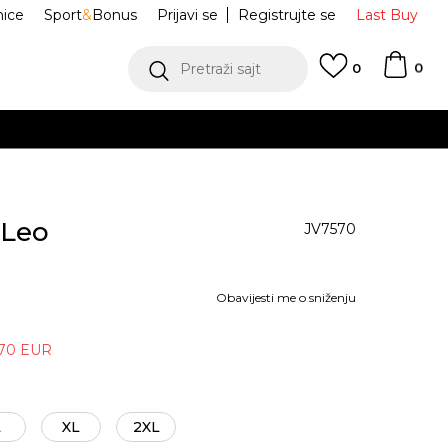
nice
Sport
&
Bonus
Prijavi se
Registrujte se
Last Buy
0
Pretraži sajt
0
 Leo
JV7570
Obavijesti me o sniženju
70
EUR
L
XL
2XL