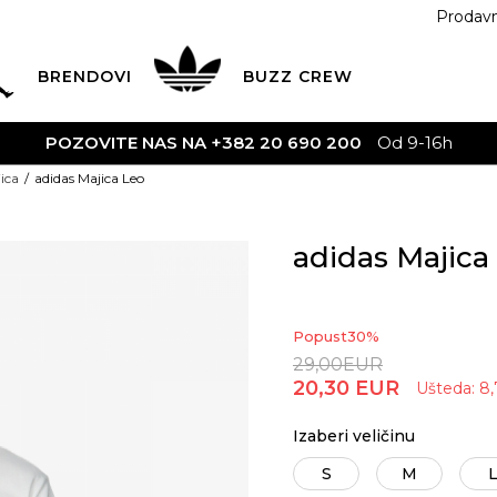
Prodav
BRENDOVI
BUZZ
CREW
 NAS NA +382 20 690 200
Od 9-16h
ica
adidas Majica Leo
adidas Majica
Popust
30
%
29,00
EUR
20,30
EUR
Ušteda:
8,
Izaberi veličinu
S
M