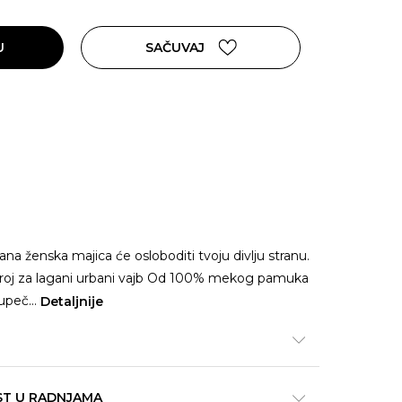
U
SAČUVAJ
na ženska majica će osloboditi tvoju divlju stranu.
kroj za lagani urbani vajb Od 100% mekog pamuka
 upeč
...
Detaljnije
ST U RADNJAMA