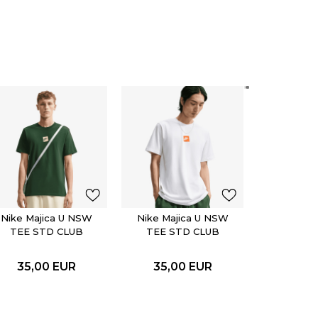
Nike Maj
TEE S
FTR
35,0
Nike Majica U NSW
Nike Majica U NSW
TEE STD CLUB
TEE STD CLUB
FTRA BOX
FTRA BOX
35,00
EUR
35,00
EUR