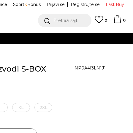
nice
Sport
&
Bonus
Prijavi se
Registrujte se
Last Buy
0
Pretraži sajt
0
BESPLATNA DOSTAVA
na teritoriji CG za sve poružbine 
izvodi S-BOX
NP0A4I3LN1J1
L
XL
2XL