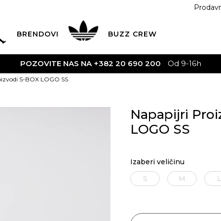
Prodav
BRENDOVI
BUZZ
CREW
roizvodi S-BOX LOGO SS
Napapijri Pro
LOGO SS
Izaberi veličinu
S
M