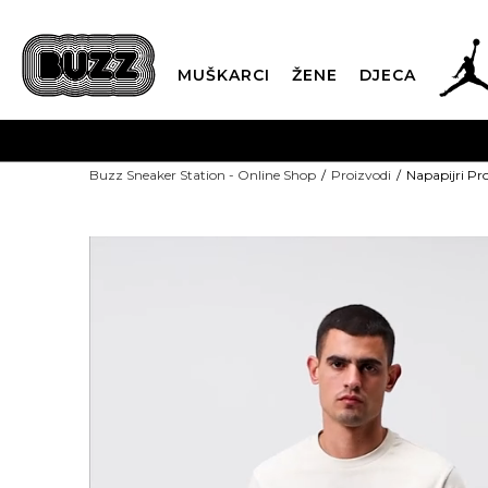
MUŠKARCI
ŽENE
DJECA
0 200
Od 9-16h
Buzz Sneaker Station - Online Shop
Proizvodi
Napapijri P