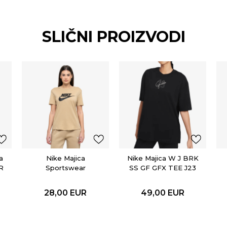
SLIČNI PROIZVODI
a
Nike Majica
Nike Majica W J BRK
R
Sportswear
SS GF GFX TEE J23
Essential
28,00
EUR
49,00
EUR