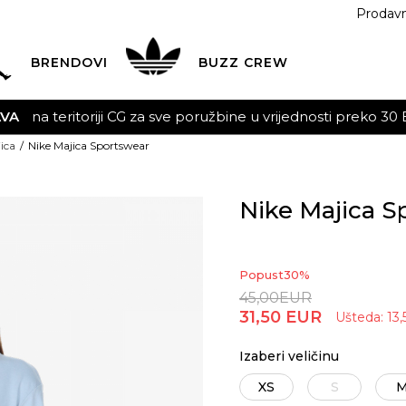
Prodav
BRENDOVI
BUZZ
CREW
AVA
na teritoriji CG za sve poružbine u vrijednosti preko 30
ica
Nike Majica Sportswear
Nike Majica S
Popust
30
%
45,00
EUR
31,50
EUR
Ušteda:
13,
Izaberi veličinu
XS
S