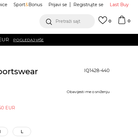
nice
Sport
&
Bonus
Prijavi se
Registrujte se
Last Buy
0
Pretraži sajt
0
 EUR
POGLEDAJ VIŠE
portswear
IQ1428-440
Obavijesti me o sniženju
50
EUR
M
L