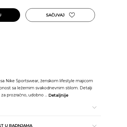
U
SAČUVAJ
 sa Nike Sportswear, ženskom lifestyle majicom
nost sa ležernim svakodnevnim stilom. Detalji
 za prozračno, udobno
...
Detaljnije
ST U RADNJAMA