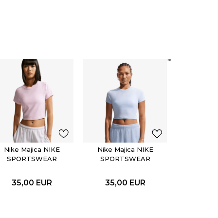
Nike Ma
SPOR
CHIL
35,0
Nike Majica NIKE
Nike Majica NIKE
SPORTSWEAR
SPORTSWEAR
CHILL KNIT
CHILL KNIT
35,00
EUR
35,00
EUR