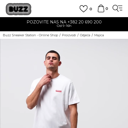
0
0
POZOVITE NAS NA +382 20 690 200
Od 9-16h
Buzz Sneaker Station - Online Shop
Proizvodi
Odjeća
Majica