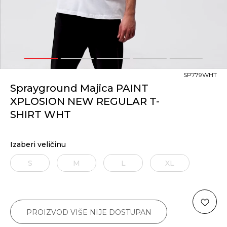
1
2
3
4
5
SP779WHT
Sprayground Majica PAINT
XPLOSION NEW REGULAR T-
SHIRT WHT
Izaberi veličinu
S
M
L
XL
PROIZVOD VIŠE NIJE DOSTUPAN