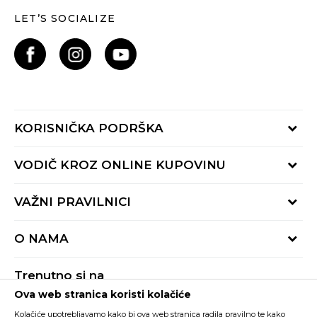
LET’S SOCIALIZE
KORISNIČKA PODRŠKA
Provjeri status porudžbine
VODIČ KROZ ONLINE KUPOVINU
Pozovite nas:
+382 20 690 200
Načini isporuke
VAŽNI PRAVILNICI
Radno vrijeme 9-16h
Povrat robe i povrat sredstava
online@buzzsneakers.me
Uslovi korišćenja
Reklamacije
O NAMA
Politika privatnosti
Zamjena artikla
BUZZ Koncept
Pravila Sport&Bonus programa
Trenutno si na
BUZZ Brendovi
Ova web stranica koristi kolačiće
Buzz Crna Gora
PROMIJENI
BUZZ Crew
Kolačiće upotrebljavamo kako bi ova web stranica radila pravilno te kako