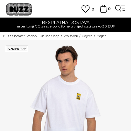
0
0
BESPLATNA DOSTAVA
na teritoriji CG za sve poružbine u vrijednosti preko 30 EUR
Buzz Sneaker Station - Online Shop
Proizvodi
Odjeća
Majica
SPRING '26