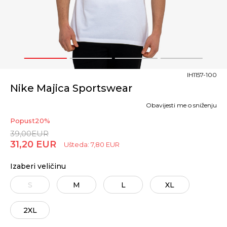
1
2
3
4
IH1157-100
Nike Majica Sportswear
Obavijesti me o sniženju
Popust
20
%
39,00
EUR
31,20
EUR
Ušteda:
7,80
EUR
Izaberi veličinu
S
M
L
XL
2XL