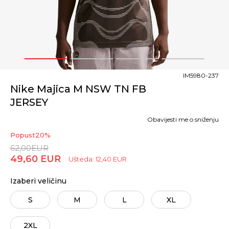
1
2
3
4
IM5980-237
Nike Majica M NSW TN FB
JERSEY
Obavijesti me o sniženju
Popust
20
%
62,00
EUR
49,60
EUR
Ušteda:
12,40
EUR
Izaberi veličinu
S
M
L
XL
2XL