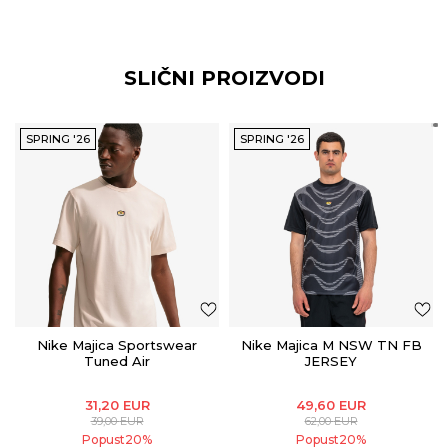
SLIČNI PROIZVODI
SPRING '26
SPRING '26
Nike Majica Sportswear
Nike Majica M NSW TN FB
Tuned Air
JERSEY
31,20
EUR
49,60
EUR
39,00
EUR
62,00
EUR
Popust
20
%
Popust
20
%