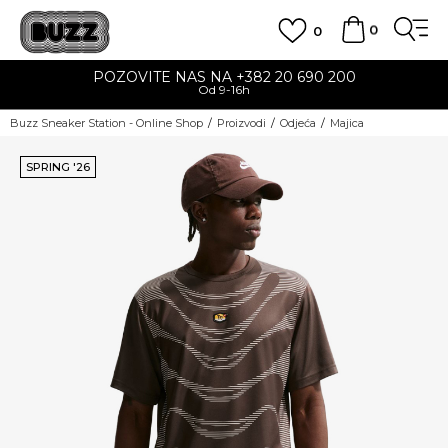
0
0
POZOVITE NAS NA +382 20 690 200
Od 9-16h
Buzz Sneaker Station - Online Shop
Proizvodi
Odjeća
Majica
SPRING '26