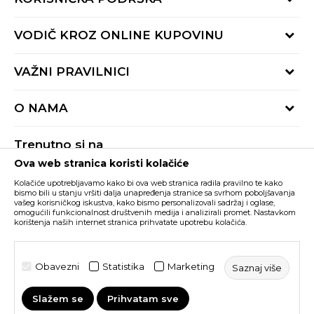
Provjeri status porudžbine
VODIČ KROZ ONLINE KUPOVINU
Pozovite nas:
+382 20 690 200
Načini isporuke
VAŽNI PRAVILNICI
Radno vrijeme 9-16h
Povrat robe i povrat sredstava
online@buzzsneakers.me
Uslovi korišćenja
Reklamacije
O NAMA
Politika privatnosti
Zamjena artikla
BUZZ Koncept
Pravila Sport&Bonus programa
Trenutno si na
BUZZ Brendovi
Ova web stranica koristi kolačiće
Buzz Crna Gora
PROMIJENI
BUZZ Crew
Kolačiće upotrebljavamo kako bi ova web stranica radila pravilno te kako
BUZZ Shopovi
bismo bili u stanju vršiti dalja unapređenja stranice sa svrhom poboljšavanja
vašeg korisničkog iskustva, kako bismo personalizovali sadržaj i oglase,
Nastojimo da budemo što precizniji u opisu proizvoda, prikazu slika i samih
cijena, ali ne možemo garantovati da su sve informacije kompletne i bez
Postani dio BUZZ tima
omogućili funkcionalnost društvenih medija i analizirali promet. Nastavkom
grešaka. Svi artikli prikazani na sajtu su dio naše ponude i ne podrazumijeva da
korištenja naših internet stranica prihvatate upotrebu kolačića.
su dostupni u svakom trenutku. Raspoloživost robe možete provjeriti pozivom
Click&Collect
na broj +382 20 690 200.
©2026
www.buzzsneakers.me
, Izrada
NB SOFT
. Sva prava
Obavezni
Statistika
Marketing
Saznaj više
zadržana.
Slažem se
Prihvatam sve