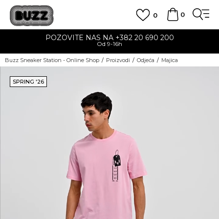
0
0
POZOVITE NAS NA +382 20 690 200
Od 9-16h
Buzz Sneaker Station - Online Shop
Proizvodi
Odjeća
Majica
SPRING '26