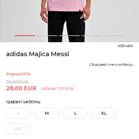
1
2
3
4
5
KB9486
adidas Majica Messi
Obavijesti me o sniženju
Popust
20
%
35,01
EUR
28,00
EUR
Ušteda:
7,01
EUR
Izaberi veličinu
S
M
L
XL
2XL