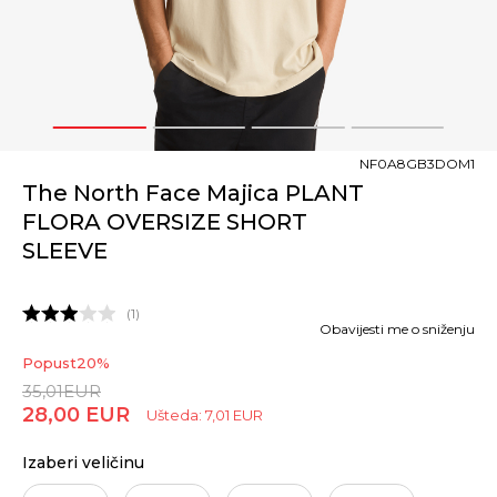
1
2
3
4
NF0A8GB3DOM1
The North Face Majica PLANT
FLORA OVERSIZE SHORT
SLEEVE
1
Obavijesti me o sniženju
Popust
20
%
35,01
EUR
28,00
EUR
Ušteda:
7,01
EUR
Izaberi veličinu