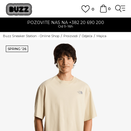
0
0
POZOVITE NAS NA +382 20 690 200
Od 9-16h
Buzz Sneaker Station - Online Shop
Proizvodi
Odjeća
Majica
SPRING '26