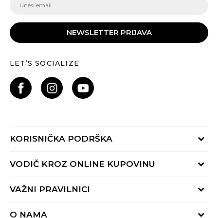
NEWSLETTER PRIJAVA
LET’S SOCIALIZE
KORISNIČKA PODRŠKA
Provjeri status porudžbine
VODIČ KROZ ONLINE KUPOVINU
Pozovite nas:
+382 20 690 200
Načini isporuke
VAŽNI PRAVILNICI
Radno vrijeme 9-16h
Povrat robe i povrat sredstava
online@buzzsneakers.me
Uslovi korišćenja
Reklamacije
O NAMA