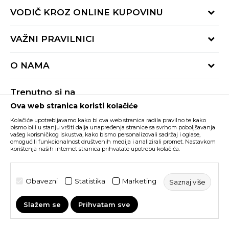
Provjeri status porudžbine
VODIČ KROZ ONLINE KUPOVINU
Pozovite nas:
+382 20 690 200
Načini isporuke
VAŽNI PRAVILNICI
Radno vrijeme 9-16h
Povrat robe i povrat sredstava
online@buzzsneakers.me
Uslovi korišćenja
Reklamacije
O NAMA
Politika privatnosti
Zamjena artikla
BUZZ Koncept
Pravila Sport&Bonus programa
Trenutno si na
BUZZ Brendovi
Ova web stranica koristi kolačiće
Buzz Crna Gora
PROMIJENI
BUZZ Crew
Kolačiće upotrebljavamo kako bi ova web stranica radila pravilno te kako
BUZZ Shopovi
bismo bili u stanju vršiti dalja unapređenja stranice sa svrhom poboljšavanja
vašeg korisničkog iskustva, kako bismo personalizovali sadržaj i oglase,
Nastojimo da budemo što precizniji u opisu proizvoda, prikazu slika i samih
cijena, ali ne možemo garantovati da su sve informacije kompletne i bez
Postani dio BUZZ tima
omogućili funkcionalnost društvenih medija i analizirali promet. Nastavkom
grešaka. Svi artikli prikazani na sajtu su dio naše ponude i ne podrazumijeva da
korištenja naših internet stranica prihvatate upotrebu kolačića.
su dostupni u svakom trenutku. Raspoloživost robe možete provjeriti pozivom
Click&Collect
na broj +382 20 690 200.
©2026
www.buzzsneakers.me
, Izrada
NB SOFT
. Sva prava
Obavezni
Statistika
Marketing
Saznaj više
zadržana.
Slažem se
Prihvatam sve