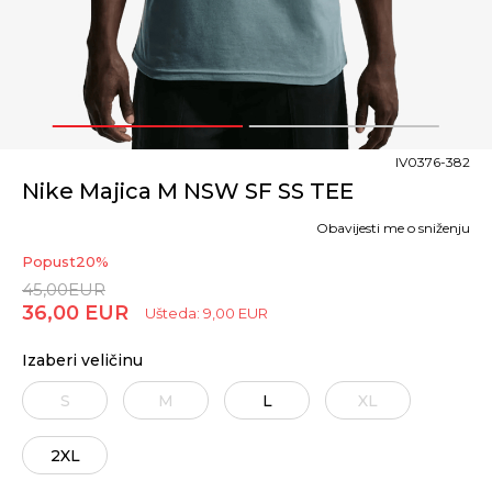
1
2
IV0376-382
Nike Majica M NSW SF SS TEE
Obavijesti me o sniženju
Popust
20
%
45,00
EUR
36,00
EUR
Ušteda:
9,00
EUR
Izaberi veličinu
S
M
L
XL
2XL