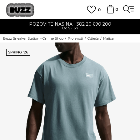
0
0
POZOVITE NAS NA +382 20 690 200
Od 9-16h
Buzz Sneaker Station - Online Shop
Proizvodi
Odjeća
Majica
SPRING '26