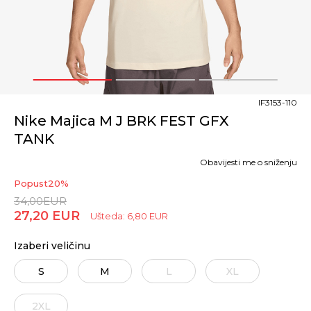
1
2
3
IF3153-110
Nike Majica M J BRK FEST GFX
TANK
Obavijesti me o sniženju
Popust
20
%
34,00
EUR
27,20
EUR
Ušteda:
6,80
EUR
Izaberi veličinu
S
M
L
XL
2XL