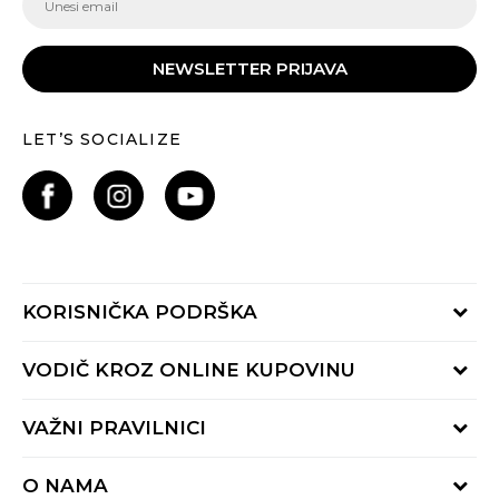
NEWSLETTER PRIJAVA
LET’S SOCIALIZE
KORISNIČKA PODRŠKA
Provjeri status porudžbine
VODIČ KROZ ONLINE KUPOVINU
Pozovite nas:
+382 20 690 200
Načini isporuke
VAŽNI PRAVILNICI
Radno vrijeme 9-16h
Povrat robe i povrat sredstava
online@buzzsneakers.me
Uslovi korišćenja
Reklamacije
O NAMA