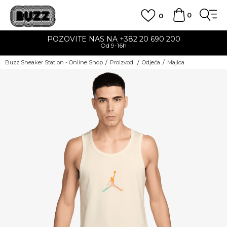
0
0
POZOVITE NAS NA +382 20 690 200
Od 9-16h
Buzz Sneaker Station - Online Shop
Proizvodi
Odjeća
Majica