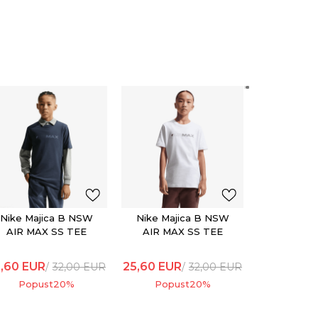
Nike Maj
AIR MA
25,60
EUR
Popu
Nike Majica B NSW
Nike Majica B NSW
AIR MAX SS TEE
AIR MAX SS TEE
,60
EUR
25,60
EUR
32,00
EUR
32,00
EUR
Popust
20
%
Popust
20
%