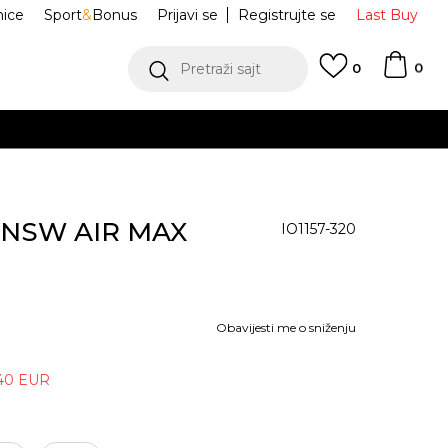
nice
Sport
&
Bonus
Prijavi se
Registrujte se
Last Buy
0
Pretraži sajt
0
B NSW AIR MAX
IO1157-320
Obavijesti me o sniženju
40
EUR