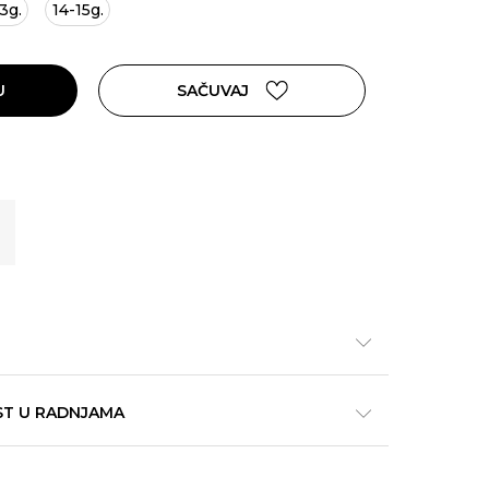
3g.
14-15g.
U
SAČUVAJ
ST U RADNJAMA