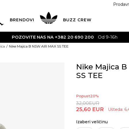
Prodav
BRENDOVI
BUZZ
CREW
POZOVITE NAS NA +382 20 690 200
Od 9-16h
ica
Nike Majica B NSW AIR MAX SS TEE
Nike Majica 
SS TEE
Popust
20
%
32,00
EUR
25,60
EUR
Ušteda:
6,
Izaberi veličinu