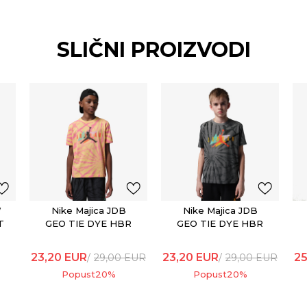
SLIČNI PROIZVODI
W
Nike Majica JDB
Nike Majica JDB
T
GEO TIE DYE HBR
GEO TIE DYE HBR
SS TEE
SS TEE
23,20
EUR
23,20
EUR
25
29,00
EUR
29,00
EUR
Popust
20
%
Popust
20
%