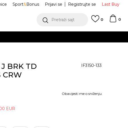
nice
Sport
&
Bonus
Prijavi se
Registrujte se
Last Buy
0
Pretraži sajt
0
M J BRK TD
IF3150-133
S CRW
Obavijesti me o sniženju
,00
EUR