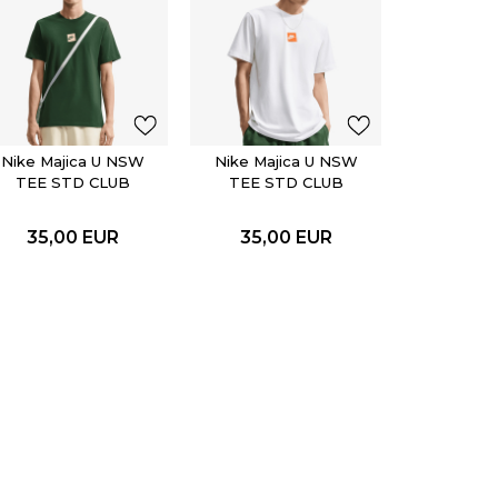
Nike Maj
TEE S
FTR
35,0
Nike Majica U NSW
Nike Majica U NSW
TEE STD CLUB
TEE STD CLUB
FTRA BOX
FTRA BOX
35,00
EUR
35,00
EUR