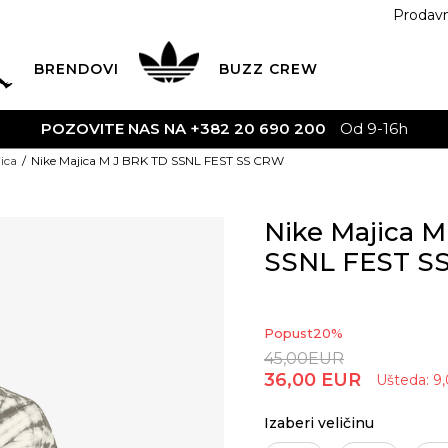
Prodav
BRENDOVI
BUZZ
CREW
POZOVITE NAS NA +382 20 690 200
Od 9-16h
ica
Nike Majica M J BRK TD SSNL FEST SS CRW
Nike Majica 
SSNL FEST S
Popust
20
%
45,00
EUR
36,00
EUR
Ušteda:
9
Izaberi veličinu