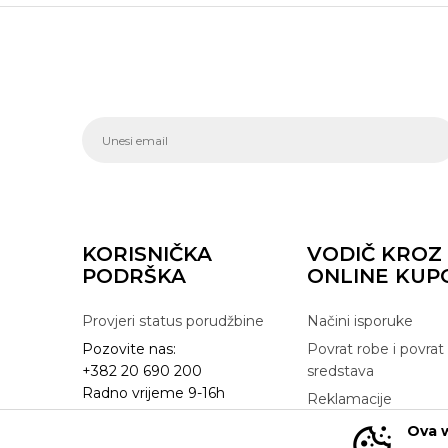
KORISNIČKA
VODIČ KROZ
PODRŠKA
ONLINE KUP
Provjeri status porudžbine
Načini isporuke
Pozovite nas:
Povrat robe i povrat
+382 20 690 200
sredstava
Radno vrijeme 9-16h
Reklamacije
online@buzzsneakers.me
Zamjena artikla
Ova w