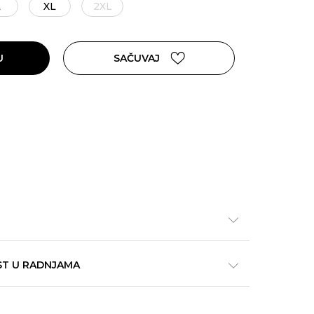
L
XL
2XL
U
SAČUVAJ
ST U RADNJAMA