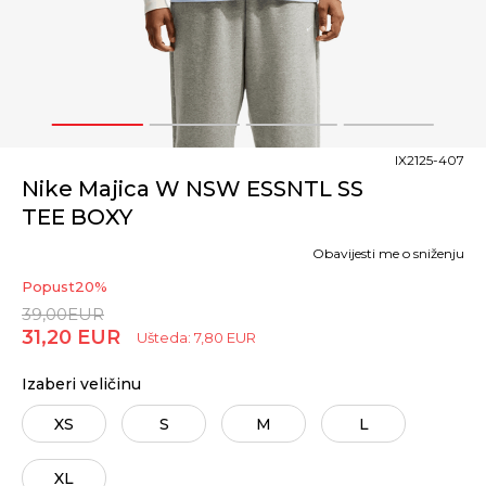
1
2
3
4
IX2125-407
Nike Majica W NSW ESSNTL SS
TEE BOXY
Obavijesti me o sniženju
Popust
20
%
39,00
EUR
31,20
EUR
Ušteda:
7,80
EUR
Izaberi veličinu
XS
S
M
L
XL