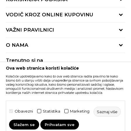
Provjeri status porudžbine
VODIČ KROZ ONLINE KUPOVINU
Pozovite nas:
+382 20 690 200
Načini isporuke
VAŽNI PRAVILNICI
Radno vrijeme 9-16h
Povrat robe i povrat sredstava
online@buzzsneakers.me
Uslovi korišćenja
Reklamacije
O NAMA
Politika privatnosti
Zamjena artikla
BUZZ Koncept
Pravila Sport&Bonus programa
Trenutno si na
BUZZ Brendovi
Ova web stranica koristi kolačiće
Buzz Crna Gora
PROMIJENI
BUZZ Crew
Kolačiće upotrebljavamo kako bi ova web stranica radila pravilno te kako
BUZZ Shopovi
bismo bili u stanju vršiti dalja unapređenja stranice sa svrhom poboljšavanja
vašeg korisničkog iskustva, kako bismo personalizovali sadržaj i oglase,
Nastojimo da budemo što precizniji u opisu proizvoda, prikazu slika i samih
cijena, ali ne možemo garantovati da su sve informacije kompletne i bez
Postani dio BUZZ tima
omogućili funkcionalnost društvenih medija i analizirali promet. Nastavkom
grešaka. Svi artikli prikazani na sajtu su dio naše ponude i ne podrazumijeva da
korištenja naših internet stranica prihvatate upotrebu kolačića.
su dostupni u svakom trenutku. Raspoloživost robe možete provjeriti pozivom
Click&Collect
na broj +382 20 690 200.
©2026
www.buzzsneakers.me
, Izrada
NB SOFT
. Sva prava
Obavezni
Statistika
Marketing
Saznaj više
zadržana.
Slažem se
Prihvatam sve