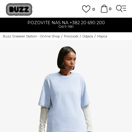
0
0
POZOVITE NAS NA +382 20 690 200
Od 9-16h
Buzz Sneaker Station - Online Shop
Proizvodi
Odjeća
Majica