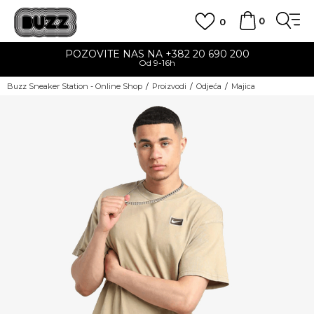
0
0
POZOVITE NAS NA +382 20 690 200
Od 9-16h
Buzz Sneaker Station - Online Shop
Proizvodi
Odjeća
Majica