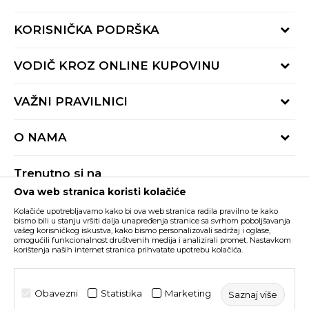
KORISNIČKA PODRŠKA
Provjeri status porudžbine
VODIČ KROZ ONLINE KUPOVINU
Pozovite nas:
+382 20 690 200
Načini isporuke
VAŽNI PRAVILNICI
Radno vrijeme 9-16h
Povrat robe i povrat sredstava
online@buzzsneakers.me
Uslovi korišćenja
Reklamacije
O NAMA
Politika privatnosti
Zamjena artikla
BUZZ Koncept
Pravila Sport&Bonus programa
Trenutno si na
BUZZ Brendovi
Ova web stranica koristi kolačiće
Buzz Crna Gora
PROMIJENI
BUZZ Crew
Kolačiće upotrebljavamo kako bi ova web stranica radila pravilno te kako
BUZZ Shopovi
bismo bili u stanju vršiti dalja unapređenja stranice sa svrhom poboljšavanja
vašeg korisničkog iskustva, kako bismo personalizovali sadržaj i oglase,
Nastojimo da budemo što precizniji u opisu proizvoda, prikazu slika i samih
cijena, ali ne možemo garantovati da su sve informacije kompletne i bez
Postani dio BUZZ tima
omogućili funkcionalnost društvenih medija i analizirali promet. Nastavkom
grešaka. Svi artikli prikazani na sajtu su dio naše ponude i ne podrazumijeva da
korištenja naših internet stranica prihvatate upotrebu kolačića.
su dostupni u svakom trenutku. Raspoloživost robe možete provjeriti pozivom
Click&Collect
na broj +382 20 690 200.
©2026
www.buzzsneakers.me
, Izrada
NB SOFT
. Sva prava
Obavezni
Statistika
Marketing
Saznaj više
zadržana.