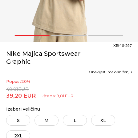
1
2
3
IX1946-297
Nike Majica Sportswear
Graphic
Obavijesti me o sniženju
Popust
20
%
49,01
EUR
39,20
EUR
Ušteda:
9,81
EUR
Izaberi veličinu
S
M
L
XL
2XL