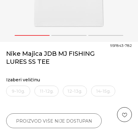
1
2
3
95F843-782
Nike Majica JDB MJ FISHING
LURES SS TEE
Izaberi veličinu
9-10g.
11-12g.
12-13g.
14-15g.
PROIZVOD VIŠE NIJE DOSTUPAN