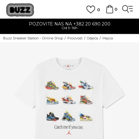
0
0
POZOVITE NAS NA +382 20 690 200
Od 9-16h
Buzz Sneaker Station - Online Shop
Proizvodi
Odjeća
Majica