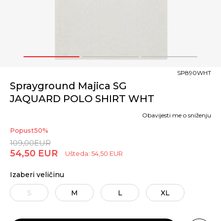
1
2
3
SP890WHT
Sprayground Majica SG
JAQUARD POLO SHIRT WHT
Obavijesti me o sniženju
Popust
50
%
109,00
EUR
54,50
EUR
Ušteda:
54,50
EUR
Izaberi veličinu
S
M
L
XL