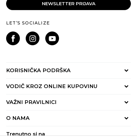
NEWSLETTER PRIJAVA
LET’S SOCIALIZE
KORISNIČKA PODRŠKA
Provjeri status porudžbine
VODIČ KROZ ONLINE KUPOVINU
Pozovite nas:
+382 20 690 200
Načini isporuke
VAŽNI PRAVILNICI
Radno vrijeme 9-16h
Povrat robe i povrat sredstava
online@buzzsneakers.me
Uslovi korišćenja
Reklamacije
O NAMA
Politika privatnosti
Zamjena artikla
BUZZ Koncept
Pravila Sport&Bonus programa
Trenutno si na