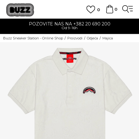
0
0
POZOVITE NAS NA +382 20 690 200
Od 9-16h
Buzz Sneaker Station - Online Shop
Proizvodi
Odjeća
Majica