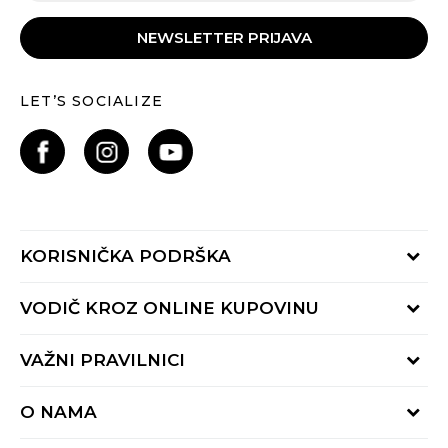
NEWSLETTER PRIJAVA
LET’S SOCIALIZE
KORISNIČKA PODRŠKA
Provjeri status porudžbine
VODIČ KROZ ONLINE KUPOVINU
Pozovite nas:
+382 20 690 200
Načini isporuke
VAŽNI PRAVILNICI
Radno vrijeme 9-16h
Povrat robe i povrat sredstava
online@buzzsneakers.me
Uslovi korišćenja
Reklamacije
O NAMA
Politika privatnosti
Zamjena artikla