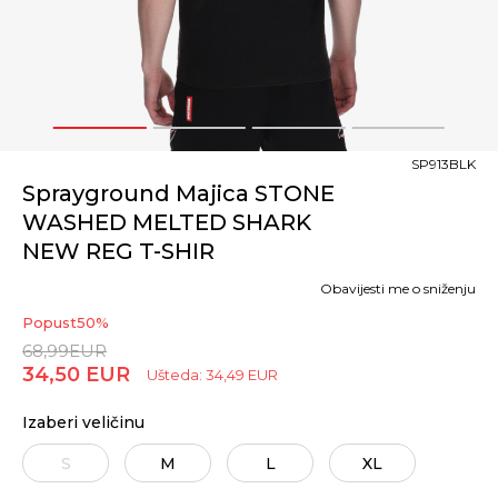
1
2
3
4
SP913BLK
Sprayground Majica STONE
WASHED MELTED SHARK
NEW REG T-SHIR
Obavijesti me o sniženju
Popust
50
%
68,99
EUR
34,50
EUR
Ušteda:
34,49
EUR
Izaberi veličinu
S
M
L
XL