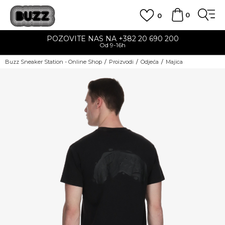
0
0
POZOVITE NAS NA +382 20 690 200
Od 9-16h
Buzz Sneaker Station - Online Shop
Proizvodi
Odjeća
Majica