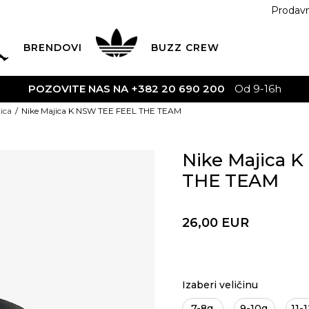
Prodav
BRENDOVI
BUZZ
CREW
POZOVITE NAS NA +382 20 690 200
Od 9-16h
ica
Nike Majica K NSW TEE FEEL THE TEAM
Nike Majica 
THE TEAM
26,00
EUR
Izaberi veličinu
7-8g.
9-10g.
11-1