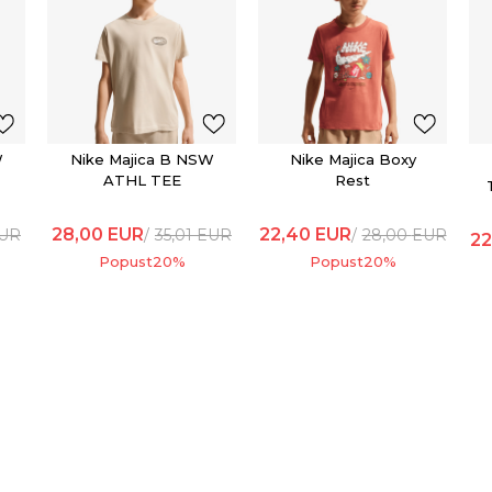
W
Nike Majica B NSW
Nike Majica Boxy
ATHL TEE
Rest
28,00
EUR
22,40
EUR
UR
35,01
EUR
28,00
EUR
22
Popust
20
%
Popust
20
%