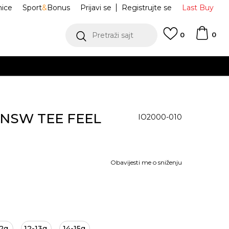
nice
Sport
&
Bonus
Prijavi se
Registrujte se
Last Buy
0
Pretraži sajt
0
K NSW TEE FEEL
IO2000-010
Obavijesti me o sniženju
2g.
12-13g.
14-15g.