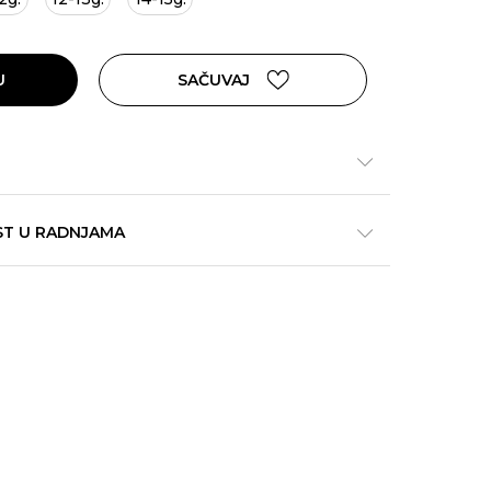
U
SAČUVAJ
ST U RADNJAMA