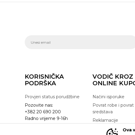
KORISNIČKA
VODIČ KROZ
PODRŠKA
ONLINE KUP
Provjeri status porudžbine
Načini isporuke
Pozovite nas:
Povrat robe i povrat
+382 20 690 200
sredstava
Radno vrijeme 9-16h
Reklamacije
online@buzzsneakers.me
Zamjena artikla
Ova w