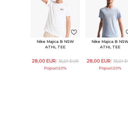
Nike Majica B NSW
Nike Majica B NS
ATHL TEE
ATHL TEE
28,00
EUR
28,00
EUR
35,01
EUR
35,01
E
Popust
20
%
Popust
20
%