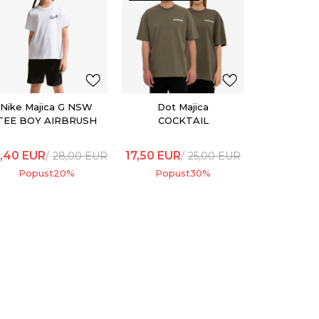
Dot 
COCKTAIL
SH
17,50
EUR
Popu
Nike Majica G NSW
Dot Majica
TEE BOY AIRBRUSH
COCKTAIL
LOBSTER T-SHIRT
,40
EUR
17,50
EUR
28,00
EUR
25,00
EUR
Popust
20
%
Popust
30
%