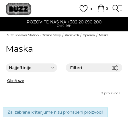
0
0
POZOVITE NAS NA +382 20 690 200
Od 9-16h
Buzz Sneaker Station - Online Shop
Proizvodi
Oprema
Maska
Maska
Filteri
Obriši sve
0
proizvoda
Za izabrane kriterijume nisu pronađeni proizvodi!