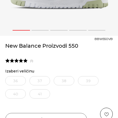
1
2
3
4
5
BBW550VB
New Balance Proizvodi 550
1
Izaberi veličinu
36
37
38
39
40
41