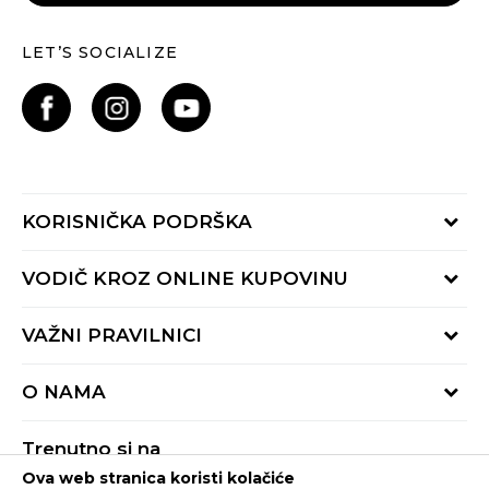
LET’S SOCIALIZE
KORISNIČKA PODRŠKA
Provjeri status porudžbine
VODIČ KROZ ONLINE KUPOVINU
Pozovite nas:
+382 20 690 200
Načini isporuke
VAŽNI PRAVILNICI
Radno vrijeme 9-16h
Povrat robe i povrat sredstava
online@buzzsneakers.me
Uslovi korišćenja
Reklamacije
O NAMA
Politika privatnosti
Zamjena artikla
BUZZ Koncept
Pravila Sport&Bonus programa
Trenutno si na
BUZZ Brendovi
Ova web stranica koristi kolačiće
Buzz Crna Gora
PROMIJENI