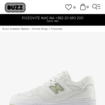
0
0
POZOVITE NAS NA +382 20 690 200
Od 9-16h
Buzz Sneaker Station - Online Shop
Proizvodi