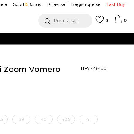
nice
Sport
&
Bonus
Prijavi se
Registrujte se
Last Buy
0
Pretraži sajt
0
BES
di Zoom Vomero
HF7723-100
.5
39
40
40.5
41