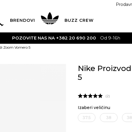
Prodav
BRENDOVI
BUZZ
CREW
Od 9-16h
odi Zoom Vomero 5
Nike Proizvo
5
2
Izaberi veličinu
37.5
38
38