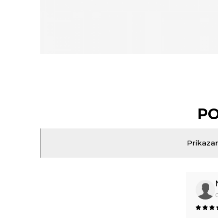
PO
Prikazan
0