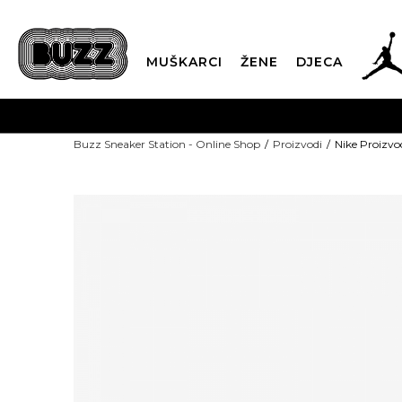
MUŠKARCI
ŽENE
DJECA
POZOVITE NAS NA +382 20 690 200
Buzz Sneaker Station - Online Shop
Proizvodi
Nike Proizv