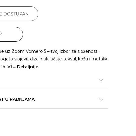
JE DOSTUPAN
be uz Zoom Vomero 5 – tvoj izbor za složenost,
Bogato slojevit dizajn uključuje tekstil, kožu i metalik
edne od
...
Detaljnije
ST U RADNJAMA