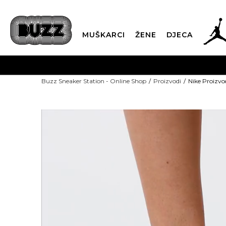
MUŠKARCI
ŽENE
DJECA
Buzz Sneaker Station - Online Shop
Proizvodi
Nike Proizvo