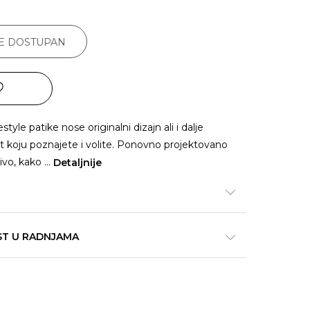
JE DOSTUPAN
tyle patike nose originalni dizajn ali i dalje
st koju poznajete i volite. Ponovno projektovano
jivo, kako
...
Detaljnije
ST U RADNJAMA