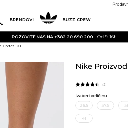
Prodav
BRENDOVI
BUZZ
CREW
POZOVITE NAS NA +382 20 690 200
Od 9-16h
di Cortez TXT
Nike Proizvod
2
Izaberi veličinu
36.5
37.5
3
41