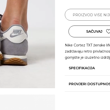
PROIZVOD VIŠE NI
SAČUVAJ
Nike Cortez TXT ženske lifes
zadržavaju retro privlačno
gornjište je izuzetno izdržl
SPECIFIKACIJA
PROVJERI DOSTUPNO