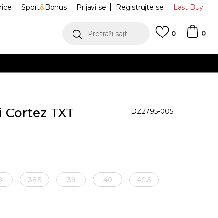
nice
Sport
&
Bonus
Prijavi se
Registrujte se
Last Buy
0
Pretraži sajt
0
i Cortez TXT
DZ2795-005
8
38.5
39
40
40.5