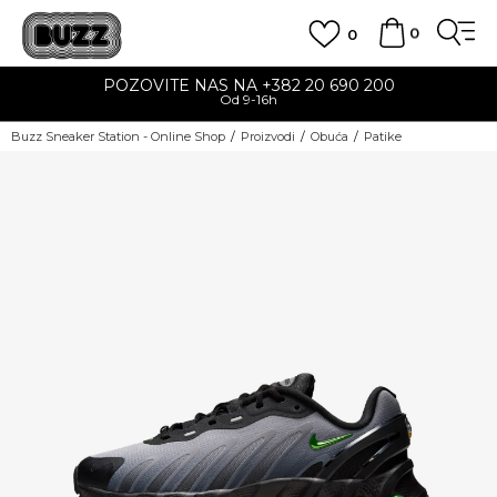
0
0
POZOVITE NAS NA +382 20 690 200
Od 9-16h
Buzz Sneaker Station - Online Shop
Proizvodi
Obuća
Patike