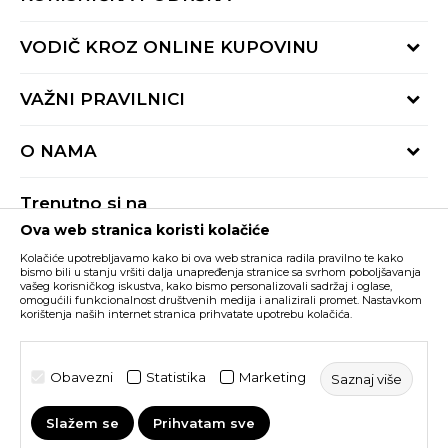
Provjeri status porudžbine
VODIČ KROZ ONLINE KUPOVINU
Pozovite nas:
+382 20 690 200
Načini isporuke
VAŽNI PRAVILNICI
Radno vrijeme 9-16h
Povrat robe i povrat sredstava
online@buzzsneakers.me
Uslovi korišćenja
Reklamacije
O NAMA
Politika privatnosti
Zamjena artikla
BUZZ Koncept
Pravila Sport&Bonus programa
Trenutno si na
BUZZ Brendovi
Ova web stranica koristi kolačiće
Buzz Crna Gora
PROMIJENI
BUZZ Crew
Kolačiće upotrebljavamo kako bi ova web stranica radila pravilno te kako
BUZZ Shopovi
bismo bili u stanju vršiti dalja unapređenja stranice sa svrhom poboljšavanja
vašeg korisničkog iskustva, kako bismo personalizovali sadržaj i oglase,
Nastojimo da budemo što precizniji u opisu proizvoda, prikazu slika i samih
cijena, ali ne možemo garantovati da su sve informacije kompletne i bez
Postani dio BUZZ tima
omogućili funkcionalnost društvenih medija i analizirali promet. Nastavkom
grešaka. Svi artikli prikazani na sajtu su dio naše ponude i ne podrazumijeva da
korištenja naših internet stranica prihvatate upotrebu kolačića.
su dostupni u svakom trenutku. Raspoloživost robe možete provjeriti pozivom
Click&Collect
na broj +382 20 690 200.
©2026
www.buzzsneakers.me
, Izrada
NB SOFT
. Sva prava
Obavezni
Statistika
Marketing
Saznaj više
zadržana.
Slažem se
Prihvatam sve