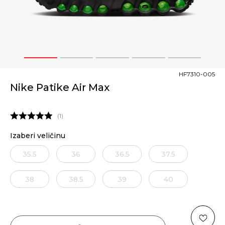
1
2
3
4
5
HF7310-005
Nike Patike Air Max
1
Izaberi veličinu
35.5
36
36.5
37.5
38
38.5
39
40