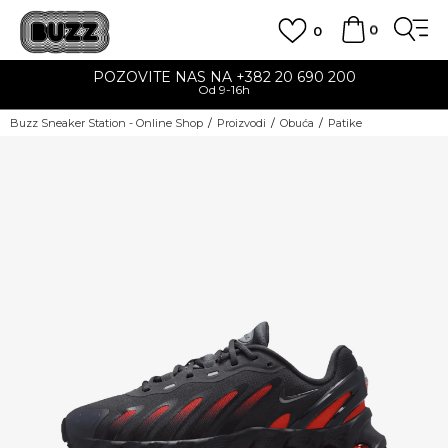
0
0
POZOVITE NAS NA +382 20 690 200
Od 9-16h
Buzz Sneaker Station - Online Shop
Proizvodi
Obuća
Patike