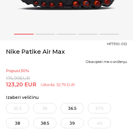
1
2
3
4
5
HF7310-012
Nike Patike Air Max
Obavijesti me o sniženju
Popust
30
%
175,99
EUR
123,20
EUR
Ušteda:
52,79
EUR
Izaberi veličinu
35.5
36
36.5
37.5
38
38.5
39
40