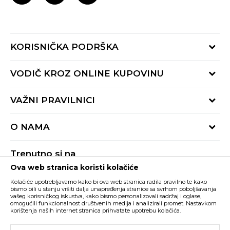
KORISNIČKA PODRŠKA
Provjeri status porudžbine
VODIČ KROZ ONLINE KUPOVINU
Pozovite nas:
+382 20 690 200
Načini isporuke
VAŽNI PRAVILNICI
Radno vrijeme 9-16h
Povrat robe i povrat sredstava
online@buzzsneakers.me
Uslovi korišćenja
Reklamacije
O NAMA
Politika privatnosti
Zamjena artikla
BUZZ Koncept
Pravila Sport&Bonus programa
Trenutno si na
BUZZ Brendovi
Ova web stranica koristi kolačiće
Buzz Crna Gora
PROMIJENI
BUZZ Crew
Kolačiće upotrebljavamo kako bi ova web stranica radila pravilno te kako
BUZZ Shopovi
bismo bili u stanju vršiti dalja unapređenja stranice sa svrhom poboljšavanja
vašeg korisničkog iskustva, kako bismo personalizovali sadržaj i oglase,
Nastojimo da budemo što precizniji u opisu proizvoda, prikazu slika i samih
cijena, ali ne možemo garantovati da su sve informacije kompletne i bez
Postani dio BUZZ tima
omogućili funkcionalnost društvenih medija i analizirali promet. Nastavkom
grešaka. Svi artikli prikazani na sajtu su dio naše ponude i ne podrazumijeva da
korištenja naših internet stranica prihvatate upotrebu kolačića.
su dostupni u svakom trenutku. Raspoloživost robe možete provjeriti pozivom
Click&Collect
na broj +382 20 690 200.