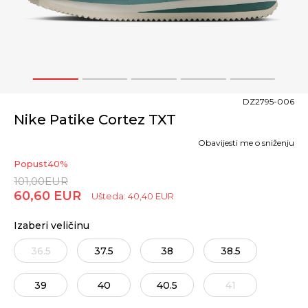
1
2
3
4
5
DZ2795-006
Nike Patike Cortez TXT
Obavijesti me o sniženju
Popust
40
%
101,00
EUR
60,60
EUR
Ušteda:
40,40
EUR
Izaberi veličinu
36.5
37.5
38
38.5
39
40
40.5
41