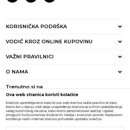
KORISNIČKA PODRŠKA
Provjeri status porudžbine
VODIČ KROZ ONLINE KUPOVINU
Pozovite nas:
+382 20 690 200
Načini isporuke
VAŽNI PRAVILNICI
Radno vrijeme 9-16h
Povrat robe i povrat sredstava
online@buzzsneakers.me
Uslovi korišćenja
Reklamacije
O NAMA
Politika privatnosti
Zamjena artikla
BUZZ Koncept
Pravila Sport&Bonus programa
Trenutno si na
BUZZ Brendovi
Ova web stranica koristi kolačiće
Buzz Crna Gora
PROMIJENI
BUZZ Crew
Kolačiće upotrebljavamo kako bi ova web stranica radila pravilno te kako
BUZZ Shopovi
bismo bili u stanju vršiti dalja unapređenja stranice sa svrhom poboljšavanja
vašeg korisničkog iskustva, kako bismo personalizovali sadržaj i oglase,
Nastojimo da budemo što precizniji u opisu proizvoda, prikazu slika i samih
cijena, ali ne možemo garantovati da su sve informacije kompletne i bez
Postani dio BUZZ tima
omogućili funkcionalnost društvenih medija i analizirali promet. Nastavkom
grešaka. Svi artikli prikazani na sajtu su dio naše ponude i ne podrazumijeva da
korištenja naših internet stranica prihvatate upotrebu kolačića.
su dostupni u svakom trenutku. Raspoloživost robe možete provjeriti pozivom
Click&Collect
na broj +382 20 690 200.