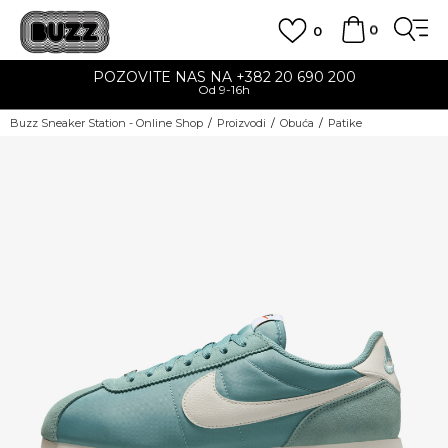
0
0
POZOVITE NAS NA +382 20 690 200
Od 9-16h
Buzz Sneaker Station - Online Shop
Proizvodi
Obuća
Patike