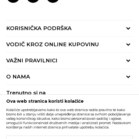
KORISNIČKA PODRŠKA
Provjeri status porudžbine
VODIČ KROZ ONLINE KUPOVINU
Pozovite nas:
+382 20 690 200
Načini isporuke
VAŽNI PRAVILNICI
Radno vrijeme 9-16h
Povrat robe i povrat sredstava
online@buzzsneakers.me
Uslovi korišćenja
Reklamacije
O NAMA
Politika privatnosti
Zamjena artikla
BUZZ Koncept
Pravila Sport&Bonus programa
Trenutno si na
BUZZ Brendovi
Ova web stranica koristi kolačiće
Buzz Crna Gora
PROMIJENI
BUZZ Crew
Kolačiće upotrebljavamo kako bi ova web stranica radila pravilno te kako
BUZZ Shopovi
bismo bili u stanju vršiti dalja unapređenja stranice sa svrhom poboljšavanja
vašeg korisničkog iskustva, kako bismo personalizovali sadržaj i oglase,
Nastojimo da budemo što precizniji u opisu proizvoda, prikazu slika i samih
cijena, ali ne možemo garantovati da su sve informacije kompletne i bez
Postani dio BUZZ tima
omogućili funkcionalnost društvenih medija i analizirali promet. Nastavkom
grešaka. Svi artikli prikazani na sajtu su dio naše ponude i ne podrazumijeva da
korištenja naših internet stranica prihvatate upotrebu kolačića.
su dostupni u svakom trenutku. Raspoloživost robe možete provjeriti pozivom
Click&Collect
na broj +382 20 690 200.