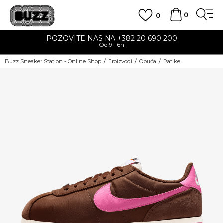
0
0
POZOVITE NAS NA +382 20 690 200
Od 9-16h
Buzz Sneaker Station - Online Shop
Proizvodi
Obuća
Patike