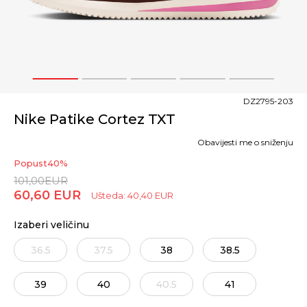
1
2
3
4
5
DZ2795-203
Nike Patike Cortez TXT
Obavijesti me o sniženju
Popust
40
%
101,00
EUR
60,60
EUR
Ušteda:
40,40
EUR
Izaberi veličinu
36.5
37.5
38
38.5
39
40
40.5
41