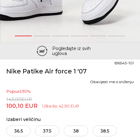
1
2
3
4
5
6
Pogledajte iz svih
uglova
IB6543-101
Nike Patike Air force 1 '07
Obavijesti me o sniženju
Popust
30
%
143,00
EUR
100,10
EUR
Ušteda:
42,90
EUR
Izaberi veličinu
36.5
37.5
38
38.5