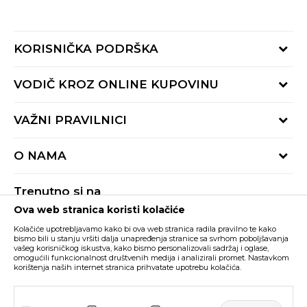
KORISNIČKA PODRŠKA
Provjeri status porudžbine
VODIČ KROZ ONLINE KUPOVINU
Pozovite nas:
+382 20 690 200
Načini isporuke
VAŽNI PRAVILNICI
Radno vrijeme 9-16h
Povrat robe i povrat sredstava
online@buzzsneakers.me
Uslovi korišćenja
Reklamacije
O NAMA
Politika privatnosti
Zamjena artikla
BUZZ Koncept
Pravila Sport&Bonus programa
Trenutno si na
BUZZ Brendovi
Ova web stranica koristi kolačiće
Buzz Crna Gora
PROMIJENI
BUZZ Crew
Kolačiće upotrebljavamo kako bi ova web stranica radila pravilno te kako
BUZZ Shopovi
bismo bili u stanju vršiti dalja unapređenja stranice sa svrhom poboljšavanja
vašeg korisničkog iskustva, kako bismo personalizovali sadržaj i oglase,
Nastojimo da budemo što precizniji u opisu proizvoda, prikazu slika i samih
cijena, ali ne možemo garantovati da su sve informacije kompletne i bez
Postani dio BUZZ tima
omogućili funkcionalnost društvenih medija i analizirali promet. Nastavkom
grešaka. Svi artikli prikazani na sajtu su dio naše ponude i ne podrazumijeva da
korištenja naših internet stranica prihvatate upotrebu kolačića.
su dostupni u svakom trenutku. Raspoloživost robe možete provjeriti pozivom
Click&Collect
na broj +382 20 690 200.