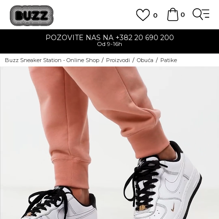
0
0
POZOVITE NAS NA +382 20 690 200
Od 9-16h
Buzz Sneaker Station - Online Shop
Proizvodi
Obuća
Patike