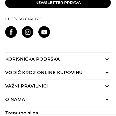
NEWSLETTER PRIJAVA
LET’S SOCIALIZE
KORISNIČKA PODRŠKA
Provjeri status porudžbine
VODIČ KROZ ONLINE KUPOVINU
Pozovite nas:
+382 20 690 200
Načini isporuke
VAŽNI PRAVILNICI
Radno vrijeme 9-16h
Povrat robe i povrat sredstava
online@buzzsneakers.me
Uslovi korišćenja
Reklamacije
O NAMA
Politika privatnosti
Zamjena artikla
BUZZ Koncept
Pravila Sport&Bonus programa
Trenutno si na