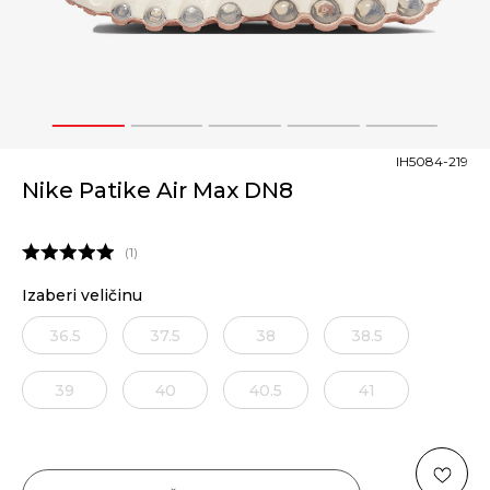
1
2
3
4
5
IH5084-219
Nike Patike Air Max DN8
1
Izaberi veličinu
36.5
37.5
38
38.5
39
40
40.5
41