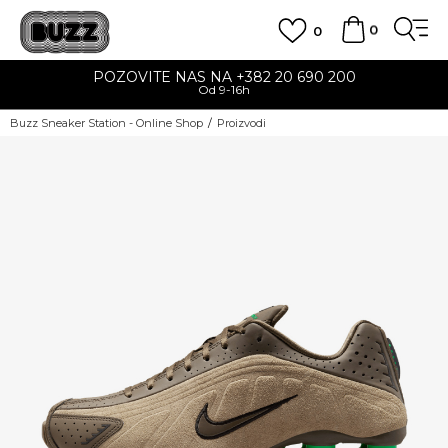
0
0
POZOVITE NAS NA +382 20 690 200
Od 9-16h
Buzz Sneaker Station - Online Shop
Proizvodi