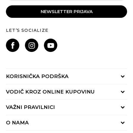
NEWSLETTER PRIJAVA
LET’S SOCIALIZE
KORISNIČKA PODRŠKA
Provjeri status porudžbine
VODIČ KROZ ONLINE KUPOVINU
Pozovite nas:
+382 20 690 200
Načini isporuke
VAŽNI PRAVILNICI
Radno vrijeme 9-16h
Povrat robe i povrat sredstava
online@buzzsneakers.me
Uslovi korišćenja
Reklamacije
O NAMA
Politika privatnosti
Zamjena artikla