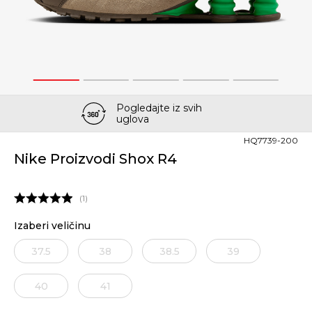
1
2
3
4
5
Pogledajte iz svih
uglova
HQ7739-200
Nike Proizvodi Shox R4
1
Izaberi veličinu
37.5
38
38.5
39
40
41