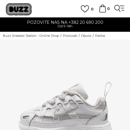
0
0
POZOVITE NAS NA +382 20 690 200
Od 9-16h
Buzz Sneaker Station - Online Shop
Proizvodi
Obuća
Patike