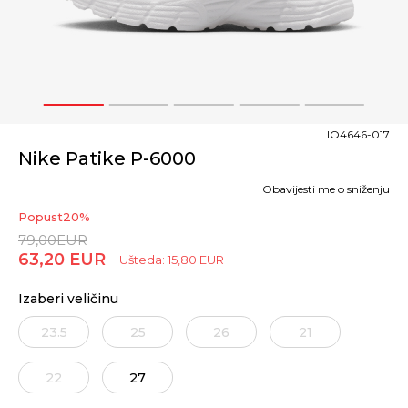
1
2
3
4
5
IO4646-017
Nike Patike P-6000
Obavijesti me o sniženju
Popust
20
%
79,00
EUR
63,20
EUR
Ušteda:
15,80
EUR
Izaberi veličinu
23.5
25
26
21
22
27