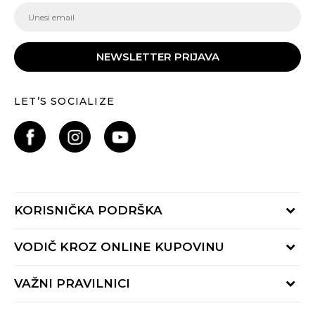
NEWSLETTER PRIJAVA
LET’S SOCIALIZE
KORISNIČKA PODRŠKA
Provjeri status porudžbine
VODIČ KROZ ONLINE KUPOVINU
Pozovite nas:
+382 20 690 200
Načini isporuke
VAŽNI PRAVILNICI
Radno vrijeme 9-16h
Povrat robe i povrat sredstava
online@buzzsneakers.me
Uslovi korišćenja
Reklamacije