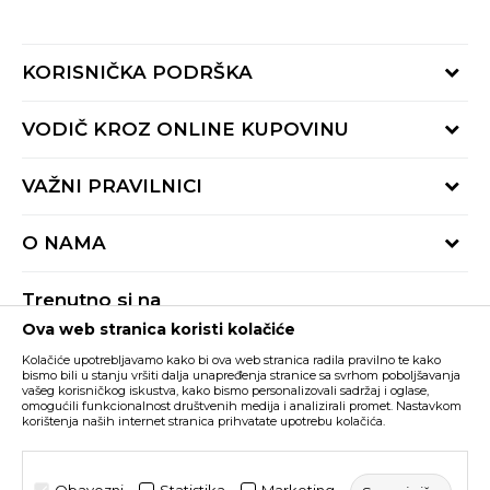
KORISNIČKA PODRŠKA
Provjeri status porudžbine
VODIČ KROZ ONLINE KUPOVINU
Pozovite nas:
+382 20 690 200
Načini isporuke
VAŽNI PRAVILNICI
Radno vrijeme 9-16h
Povrat robe i povrat sredstava
online@buzzsneakers.me
Uslovi korišćenja
Reklamacije
O NAMA
Politika privatnosti
Zamjena artikla
BUZZ Koncept
Pravila Sport&Bonus programa
Trenutno si na
BUZZ Brendovi
Ova web stranica koristi kolačiće
Buzz Crna Gora
PROMIJENI
BUZZ Crew
Kolačiće upotrebljavamo kako bi ova web stranica radila pravilno te kako
BUZZ Shopovi
bismo bili u stanju vršiti dalja unapređenja stranice sa svrhom poboljšavanja
vašeg korisničkog iskustva, kako bismo personalizovali sadržaj i oglase,
Nastojimo da budemo što precizniji u opisu proizvoda, prikazu slika i samih
cijena, ali ne možemo garantovati da su sve informacije kompletne i bez
Postani dio BUZZ tima
omogućili funkcionalnost društvenih medija i analizirali promet. Nastavkom
grešaka. Svi artikli prikazani na sajtu su dio naše ponude i ne podrazumijeva da
korištenja naših internet stranica prihvatate upotrebu kolačića.
su dostupni u svakom trenutku. Raspoloživost robe možete provjeriti pozivom
Click&Collect
na broj +382 20 690 200.
©2026
www.buzzsneakers.me
, Izrada
NB SOFT
. Sva prava