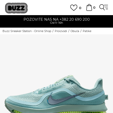
0
0
POZOVITE NAS NA +382 20 690 200
Od 9-16h
Buzz Sneaker Station - Online Shop
Proizvodi
Obuća
Patike