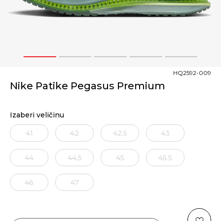
1
2
3
4
5
HQ2592-009
Nike Patike Pegasus Premium
Izaberi veličinu
41
42
42.5
43
44
44.5
45
45.5
46
47