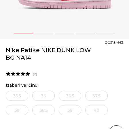
1
2
3
4
5
IQ0218-663
Nike Patike NIKE DUNK LOW
BG NA14
2
Izaberi veličinu
35.5
36
36.5
37.5
38
38.5
39
40