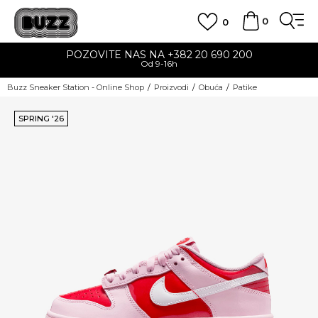
0
0
POZOVITE NAS NA +382 20 690 200
Od 9-16h
Buzz Sneaker Station - Online Shop
Proizvodi
Obuća
Patike
SPRING '26