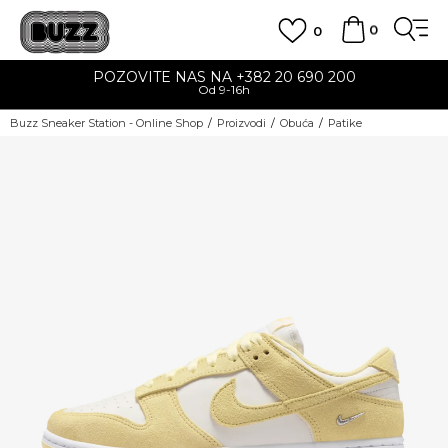
0
0
POZOVITE NAS NA +382 20 690 200
Od 9-16h
Buzz Sneaker Station - Online Shop
Proizvodi
Obuća
Patike