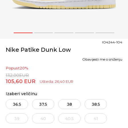
1
2
3
4
5
IO4244-104
Nike Patike Dunk Low
Obavijesti me o sniženju
Popust
20
%
132,00
EUR
105,60
EUR
Ušteda:
26,40
EUR
Izaberi veličinu
36.5
37.5
38
38.5
39
40
40.5
41