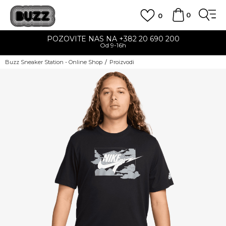
0
0
POZOVITE NAS NA +382 20 690 200
Od 9-16h
Buzz Sneaker Station - Online Shop
Proizvodi