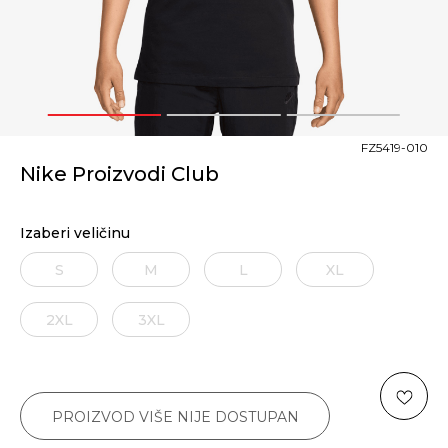
1
2
3
FZ5419-010
Nike Proizvodi Club
Izaberi veličinu
S
M
L
XL
2XL
3XL
PROIZVOD VIŠE NIJE DOSTUPAN