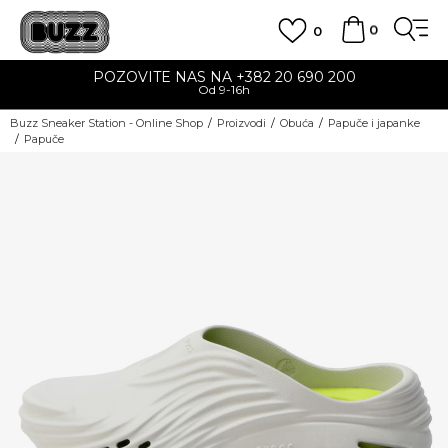
0
0
POZOVITE NAS NA +382 20 690 200
Od 9-16h
Buzz Sneaker Station - Online Shop
Proizvodi
Obuća
Papuče i japanke
Papuče