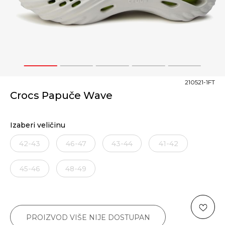
1
2
3
4
5
210521-1FT
Crocs Papuče Wave
Izaberi veličinu
42-43
46-47
43-44
41-42
45-46
48-49
PROIZVOD VIŠE NIJE DOSTUPAN