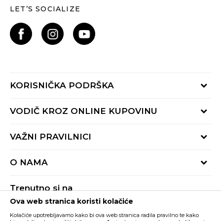
LET’S SOCIALIZE
KORISNIČKA PODRŠKA
Provjeri status porudžbine
VODIČ KROZ ONLINE KUPOVINU
Pozovite nas:
+382 20 690 200
Načini isporuke
VAŽNI PRAVILNICI
Radno vrijeme 9-16h
Povrat robe i povrat sredstava
online@buzzsneakers.me
Uslovi korišćenja
Reklamacije
O NAMA
Politika privatnosti
Zamjena artikla
BUZZ Koncept
Pravila Sport&Bonus programa
Trenutno si na
BUZZ Brendovi
Ova web stranica koristi kolačiće
Buzz Crna Gora
PROMIJENI
BUZZ Crew
Kolačiće upotrebljavamo kako bi ova web stranica radila pravilno te kako