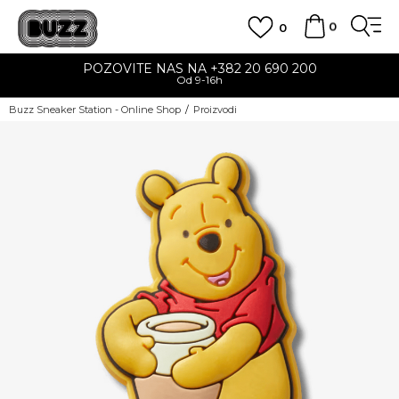
0
0
POZOVITE NAS NA +382 20 690 200
Od 9-16h
Buzz Sneaker Station - Online Shop
Proizvodi