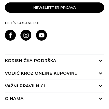
NEWSLETTER PRIJAVA
LET’S SOCIALIZE
KORISNIČKA PODRŠKA
Provjeri status porudžbine
VODIČ KROZ ONLINE KUPOVINU
Pozovite nas:
+382 20 690 200
Načini isporuke
VAŽNI PRAVILNICI
Radno vrijeme 9-16h
Povrat robe i povrat sredstava
online@buzzsneakers.me
Uslovi korišćenja
Reklamacije
O NAMA
Politika privatnosti
Zamjena artikla
BUZZ Koncept