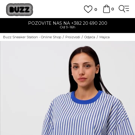
0
0
POZOVITE NAS NA +382 20 690 200
Od 9-16h
Buzz Sneaker Station - Online Shop
Proizvodi
Odjeća
Majica