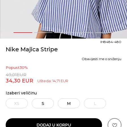
1
2
3
4
5
IH8484-480
Nike Majica Stripe
Obavijesti me o sniženju
Popust
30
%
49,01
EUR
34,30
EUR
Ušteda:
14,71
EUR
Izaberi veličinu
XS
S
M
L
DODAJ U KORPU