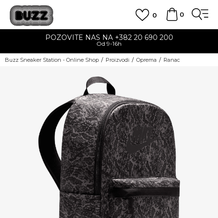
0
0
POZOVITE NAS NA +382 20 690 200
Od 9-16h
Buzz Sneaker Station - Online Shop
Proizvodi
Oprema
Ranac