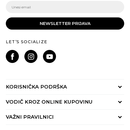
NEWSLETTER PRIJAVA
LET’S SOCIALIZE
KORISNIČKA PODRŠKA
Provjeri status porudžbine
VODIČ KROZ ONLINE KUPOVINU
Pozovite nas:
+382 20 690 200
Načini isporuke
VAŽNI PRAVILNICI
Radno vrijeme 9-16h
Povrat robe i povrat sredstava
online@buzzsneakers.me
Uslovi korišćenja
Reklamacije