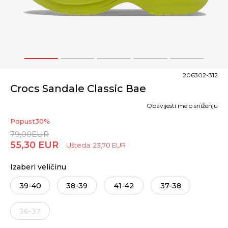
1
2
3
4
5
206302-312
Crocs Sandale Classic Bae
Obavijesti me o sniženju
Popust
30
%
79,00
EUR
55,30
EUR
Ušteda:
23,70
EUR
Izaberi veličinu
39-40
38-39
41-42
37-38
36-37