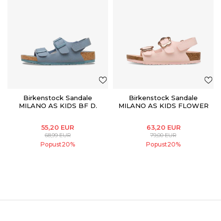
Birkenstock Sandale
Birkenstock Sandale
MILANO AS KIDS BF D.
MILANO AS KIDS FLOWER
SOIL TRIPLES B.GRAY
B. BF L.ROSE TONAL
55,20
EUR
63,20
EUR
68,99
EUR
79,00
EUR
Popust
20
%
Popust
20
%