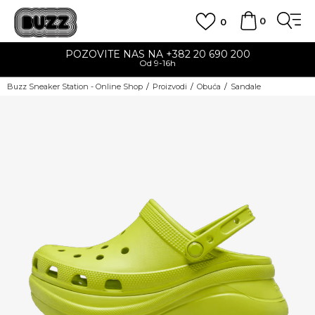
0
0
POZOVITE NAS NA +382 20 690 200
Od 9-16h
Buzz Sneaker Station - Online Shop
Proizvodi
Obuća
Sandale