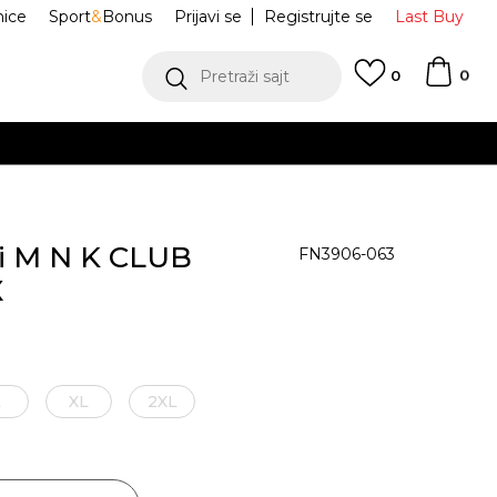
nice
Sport
&
Bonus
Prijavi se
Registrujte se
Last Buy
0
Pretraži sajt
0
di M N K CLUB
FN3906-063
X
L
XL
2XL