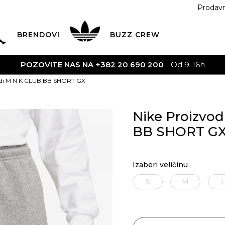
Prodav
BRENDOVI
BUZZ
CREW
POZOVITE NAS NA +382 20 690 200
Od 9-16h
odi M N K CLUB BB SHORT GX
Nike Proizvo
BB SHORT G
Izaberi veličinu
S
M