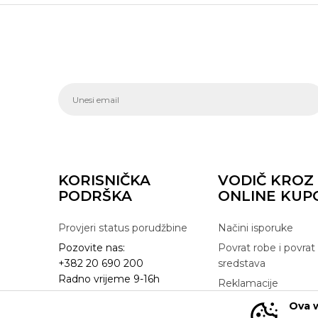
KORISNIČKA
VODIČ KROZ
PODRŠKA
ONLINE KUP
Provjeri status porudžbine
Načini isporuke
Pozovite nas:
Povrat robe i povrat
+382 20 690 200
sredstava
Radno vrijeme 9-16h
Reklamacije
online@buzzsneakers.me
Zamjena artikla
Ova w