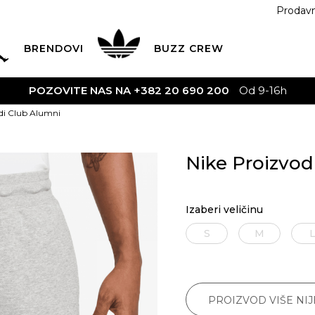
Prodav
BRENDOVI
BUZZ
CREW
POZOVITE NAS NA +382 20 690 200
Od 9-16h
di Club Alumni
Nike Proizvod
Izaberi veličinu
S
M
PROIZVOD VIŠE NI