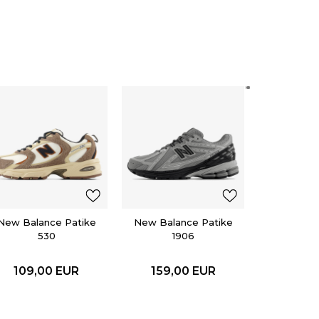
adidas
SUPERS
119,0
New Balance Patike
New Balance Patike
530
1906
109,00
EUR
159,00
EUR