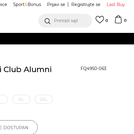
nice
Sport
&
Bonus
Prijavi se
Registrujte se
Last Buy
0
Pretraži sajt
0
i Club Alumni
FQ4950-063
L
XL
2XL
JE DOSTUPAN