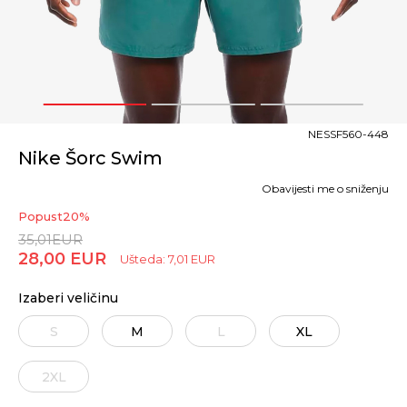
1
2
3
NESSF560-448
Nike Šorc Swim
Obavijesti me o sniženju
Popust
20
%
35,01
EUR
28,00
EUR
Ušteda:
7,01
EUR
Izaberi veličinu
S
M
L
XL
2XL