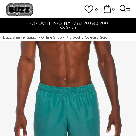
0
0
POZOVITE NAS NA +382 20 690 200
Od 9-16h
Buzz Sneaker Station - Online Shop
Proizvodi
Odjeća
Šorc