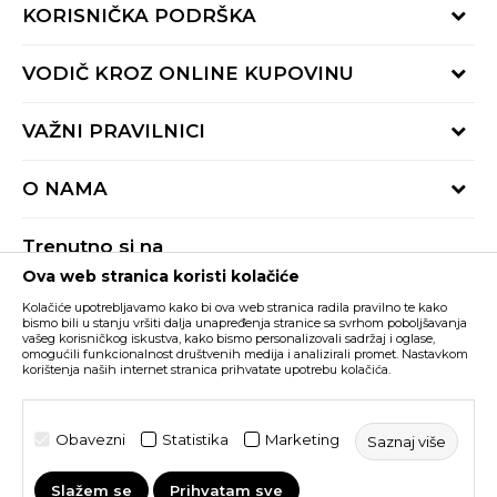
KORISNIČKA PODRŠKA
Provjeri status porudžbine
VODIČ KROZ ONLINE KUPOVINU
Pozovite nas:
+382 20 690 200
Načini isporuke
VAŽNI PRAVILNICI
Radno vrijeme 9-16h
Povrat robe i povrat sredstava
online@buzzsneakers.me
Uslovi korišćenja
Reklamacije
O NAMA
Politika privatnosti
Zamjena artikla
BUZZ Koncept
Pravila Sport&Bonus programa
Trenutno si na
BUZZ Brendovi
Ova web stranica koristi kolačiće
Buzz Crna Gora
PROMIJENI
BUZZ Crew
Kolačiće upotrebljavamo kako bi ova web stranica radila pravilno te kako
BUZZ Shopovi
bismo bili u stanju vršiti dalja unapređenja stranice sa svrhom poboljšavanja
vašeg korisničkog iskustva, kako bismo personalizovali sadržaj i oglase,
Nastojimo da budemo što precizniji u opisu proizvoda, prikazu slika i samih
cijena, ali ne možemo garantovati da su sve informacije kompletne i bez
Postani dio BUZZ tima
omogućili funkcionalnost društvenih medija i analizirali promet. Nastavkom
grešaka. Svi artikli prikazani na sajtu su dio naše ponude i ne podrazumijeva da
korištenja naših internet stranica prihvatate upotrebu kolačića.
su dostupni u svakom trenutku. Raspoloživost robe možete provjeriti pozivom
Click&Collect
na broj +382 20 690 200.
©2026
www.buzzsneakers.me
, Izrada
NB SOFT
. Sva prava
Obavezni
Statistika
Marketing
Saznaj više
zadržana.
Slažem se
Prihvatam sve