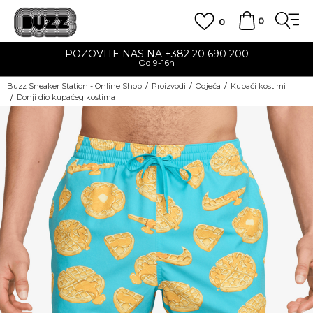
0
0
POZOVITE NAS NA +382 20 690 200
Od 9-16h
Buzz Sneaker Station - Online Shop
Proizvodi
Odjeća
Kupaći kostimi
Donji dio kupaćeg kostima