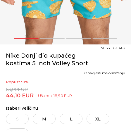
1
2
3
4
NESSF553-463
Nike Donji dio kupaćeg
kostima 5 Inch Volley Short
Obavijesti me o sniženju
Popust
30
%
63,00
EUR
44,10
EUR
Ušteda:
18,90
EUR
Izaberi veličinu
S
M
L
XL