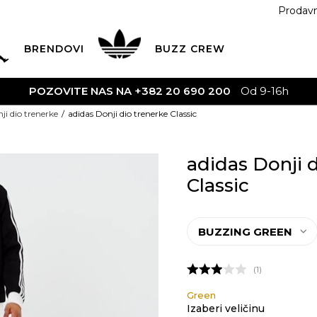
Prodav
BRENDOVI
BUZZ
CREW
90 200
Od 9-16h
ji dio trenerke
adidas Donji dio trenerke Classic
adidas Donji 
Classic
BUZZING GREEN
1
Green
Izaberi veličinu