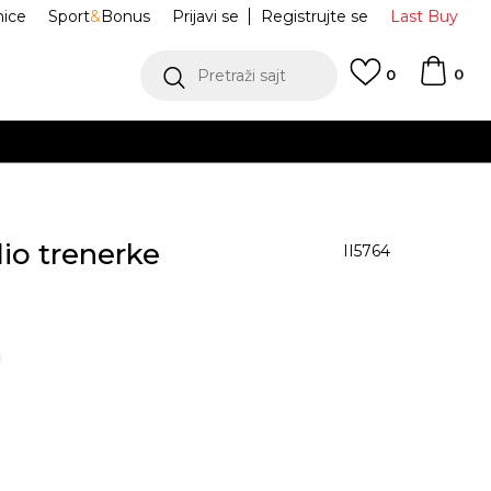
nice
Sport
&
Bonus
Prijavi se
Registrujte se
Last Buy
0
Pretraži sajt
0
dio trenerke
II5764