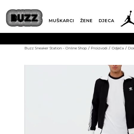
MUŠKARCI
ŽENE
DJECA
POZOVITE NAS NA +382 20 6
Buzz Sneaker Station - Online Shop
Proizvodi
Odjeća
Don