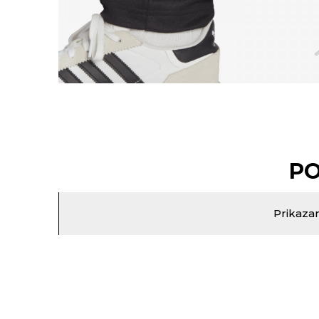
PO
Prikazan