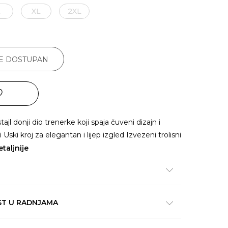
L
XL
2XL
JE DOSTUPAN
tajl donji dio trenerke koji spaja čuveni dizajn i
ski kroj za elegantan i lijep izgled Izvezeni trolisni
taljnije
ST U RADNJAMA