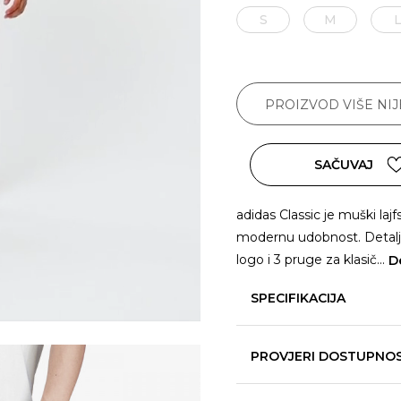
S
M
PROIZVOD VIŠE NI
SAČUVAJ
adidas Classic je muški lajfs
modernu udobnost. Detalji U
logo i 3 pruge za klasič
...
De
SPECIFIKACIJA
PROVJERI DOSTUPNO