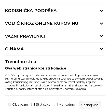
KORISNIČKA PODRŠKA
Provjeri status porudžbine
VODIČ KROZ ONLINE KUPOVINU
Pozovite nas:
+382 20 690 200
Načini isporuke
VAŽNI PRAVILNICI
Radno vrijeme 9-16h
Povrat robe i povrat sredstava
online@buzzsneakers.me
Uslovi korišćenja
Reklamacije
O NAMA
Politika privatnosti
Zamjena artikla
BUZZ Koncept
Pravila Sport&Bonus programa
Trenutno si na
BUZZ Brendovi
Ova web stranica koristi kolačiće
Buzz Crna Gora
PROMIJENI
BUZZ Crew
Kolačiće upotrebljavamo kako bi ova web stranica radila pravilno te kako
BUZZ Shopovi
bismo bili u stanju vršiti dalja unapređenja stranice sa svrhom poboljšavanja
vašeg korisničkog iskustva, kako bismo personalizovali sadržaj i oglase,
Nastojimo da budemo što precizniji u opisu proizvoda, prikazu slika i samih
cijena, ali ne možemo garantovati da su sve informacije kompletne i bez
Postani dio BUZZ tima
omogućili funkcionalnost društvenih medija i analizirali promet. Nastavkom
grešaka. Svi artikli prikazani na sajtu su dio naše ponude i ne podrazumijeva da
korištenja naših internet stranica prihvatate upotrebu kolačića.
su dostupni u svakom trenutku. Raspoloživost robe možete provjeriti pozivom
Click&Collect
na broj +382 20 690 200.
©2026
www.buzzsneakers.me
, Izrada
NB SOFT
. Sva prava
Obavezni
Statistika
Marketing
Saznaj više
zadržana.