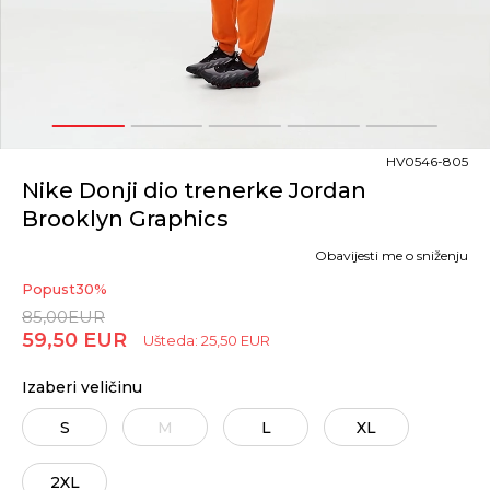
1
2
3
4
5
HV0546-805
Nike Donji dio trenerke Jordan
Brooklyn Graphics
Obavijesti me o sniženju
Popust
30
%
85,00
EUR
59,50
EUR
Ušteda:
25,50
EUR
Izaberi veličinu
S
M
L
XL
2XL