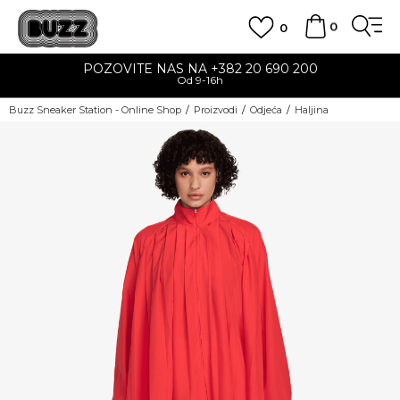
0
0
POZOVITE NAS NA +382 20 690 200
Od 9-16h
Buzz Sneaker Station - Online Shop
Proizvodi
Odjeća
Haljina