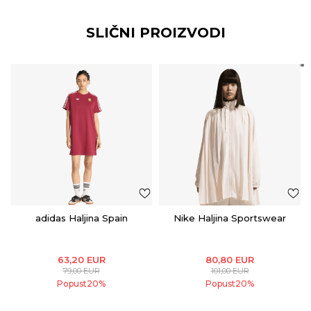
SLIČNI PROIZVODI
adidas Haljina Spain
Nike Haljina Sportswear
63,20
EUR
80,80
EUR
79,00
EUR
101,00
EUR
Popust
20
%
Popust
20
%