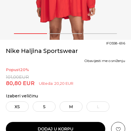
1
2
3
IF0558-696
Nike Haljina Sportswear
Obavijesti me o sniženju
Popust
20
%
101,00
EUR
80,80
EUR
Ušteda:
20,20
EUR
Izaberi veličinu
XS
S
M
L
DODAJ U KORPU