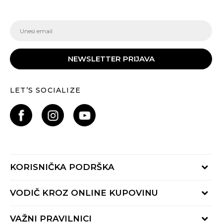
NEWSLETTER PRIJAVA
LET’S SOCIALIZE
KORISNIČKA PODRŠKA
Provjeri status porudžbine
VODIČ KROZ ONLINE KUPOVINU
Pozovite nas:
+382 20 690 200
Načini isporuke
VAŽNI PRAVILNICI