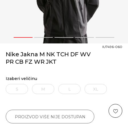
1
2
3
4
5
IU7496-060
Nike Jakna M NK TCH DF WV
PR CB FZ WR JKT
Izaberi veličinu
S
M
L
XL
PROIZVOD VIŠE NIJE DOSTUPAN