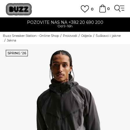
0
0
POZOVITE NAS NA +382 20 690 200
Od 9-16h
Buzz Sneaker Station - Online Shop
Proizvodi
Odjeća
Šuškavci i jakne
Jakna
SPRING '26