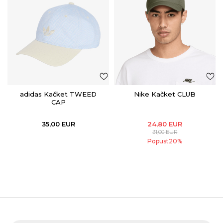
adidas Kačket TWEED
Nike Kačket CLUB
CAP
35,00
EUR
24,80
EUR
31,00
EUR
Popust
20
%