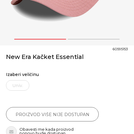
1
2
60595153
New Era Kačket Essential
Izaberi veličinu
Univ.
PROIZVOD VIŠE NIJE DOSTUPAN
Obavesti me kada proizvod
ponovo bude dostupan