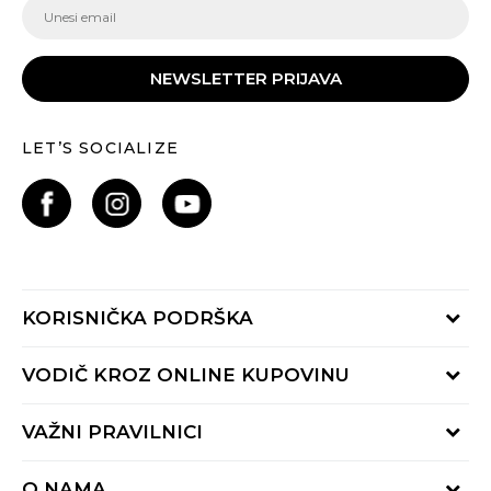
NEWSLETTER PRIJAVA
LET’S SOCIALIZE
KORISNIČKA PODRŠKA
Provjeri status porudžbine
VODIČ KROZ ONLINE KUPOVINU
Pozovite nas:
+382 20 690 200
Načini isporuke
VAŽNI PRAVILNICI
Radno vrijeme 9-16h
Povrat robe i povrat sredstava
online@buzzsneakers.me
Uslovi korišćenja
Reklamacije
O NAMA