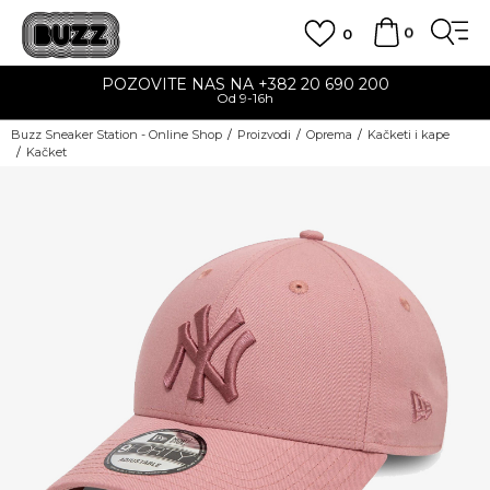
0
0
POZOVITE NAS NA +382 20 690 200
Od 9-16h
Buzz Sneaker Station - Online Shop
Proizvodi
Oprema
Kačketi i kape
Kačket