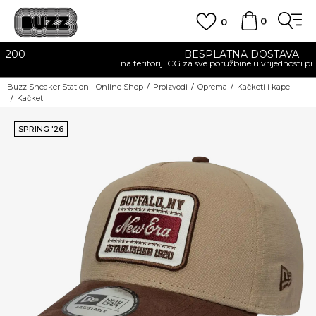
0
0
BESPLATNA DOSTAVA
na teritoriji CG za sve poružbine u vrijednosti preko 30 EUR
Buzz Sneaker Station - Online Shop
Proizvodi
Oprema
Kačketi i kape
Kačket
SPRING '26