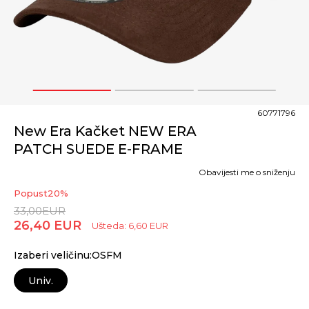
1
2
3
60771796
New Era Kačket NEW ERA
PATCH SUEDE E-FRAME
Obavijesti me o sniženju
Popust
20
%
33,00
EUR
26,40
EUR
Ušteda:
6,60
EUR
Izaberi veličinu:OSFM
Univ.