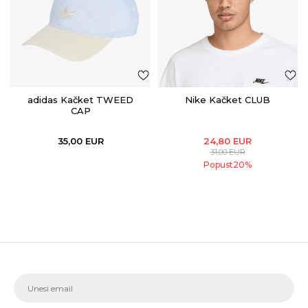
adidas Kačket TWEED
Nike Kačket CLUB
CAP
35,00
EUR
24,80
EUR
31,00
EUR
Popust
20
%