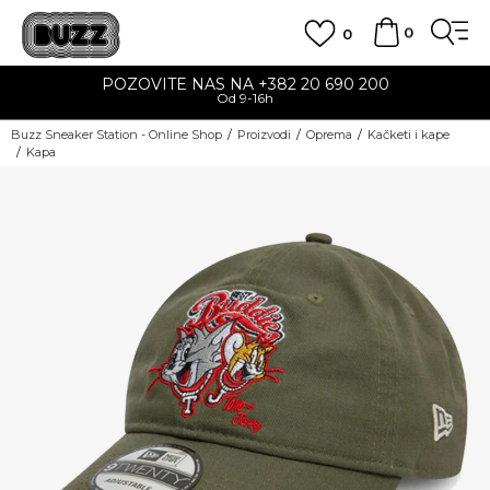
0
0
POZOVITE NAS NA +382 20 690 200
Od 9-16h
Buzz Sneaker Station - Online Shop
Proizvodi
Oprema
Kačketi i kape
Kapa