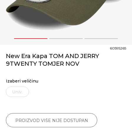
1
2
3
60595265
New Era Kapa TOM AND JERRY
9TWENTY TOMJER NOV
Izaberi veličinu
Univ.
PROIZVOD VIŠE NIJE DOSTUPAN