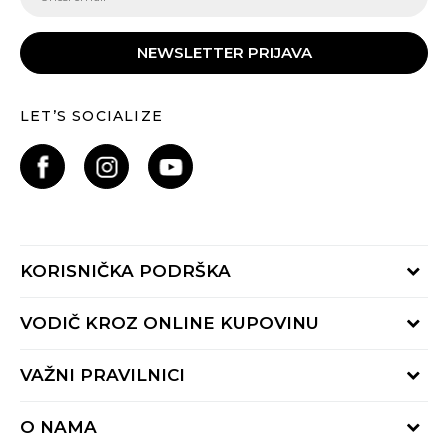
NEWSLETTER PRIJAVA
LET’S SOCIALIZE
KORISNIČKA PODRŠKA
Provjeri status porudžbine
VODIČ KROZ ONLINE KUPOVINU
Pozovite nas:
+382 20 690 200
Načini isporuke
VAŽNI PRAVILNICI
Radno vrijeme 9-16h
Povrat robe i povrat sredstava
online@buzzsneakers.me
Uslovi korišćenja
Reklamacije
O NAMA
Politika privatnosti
Zamjena artikla